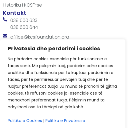
Historiku i KCSF-së
Kontakt
038 600 633
038 600 644
office@kcsfoundation.org
Besa Imami, Lam A, H1, Kat.12, nr. 65-1, Lakrishtë,
Privatesia dhe perdorimi i cookies
Prishtinë, Kosovë.
Ne përdorim cookies esenciale për funksionimin e
Orari
faqes sonë. Me pëlqimin tuaj, përdorim edhe cookies
8:00 AM - 4:00 PM
analitike dhe funksionale për të kuptuar përdorimin e
faqes, për të përmirësuar përvojën tuaj dhe për të
ruajtur preferencat tuaja. Ju mund të pranoni të gjitha
cookies, të refuzoni cookies jo-esenciale ose të
menaxhoni preferencat tuaja. Pëlqimin mund ta
ndryshoni ose ta tërhiqni në çdo kohë.
KCSF © 2026
Politika e Cookies
|
Politika e Privatesise
Politikat e Privatësisë