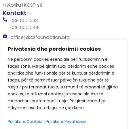
Historiku i KCSF-së
Kontakt
038 600 633
038 600 644
office@kcsfoundation.org
Besa Imami, Lam A, H1, Kat.12, nr. 65-1, Lakrishtë,
Privatesia dhe perdorimi i cookies
Prishtinë, Kosovë.
Ne përdorim cookies esenciale për funksionimin e
Orari
faqes sonë. Me pëlqimin tuaj, përdorim edhe cookies
8:00 AM - 4:00 PM
analitike dhe funksionale për të kuptuar përdorimin e
faqes, për të përmirësuar përvojën tuaj dhe për të
ruajtur preferencat tuaja. Ju mund të pranoni të gjitha
cookies, të refuzoni cookies jo-esenciale ose të
menaxhoni preferencat tuaja. Pëlqimin mund ta
ndryshoni ose ta tërhiqni në çdo kohë.
KCSF © 2026
Politika e Cookies
|
Politika e Privatesise
Politikat e Privatësisë