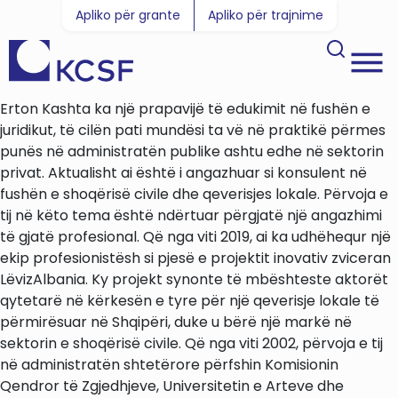
Apliko për grante
Apliko për trajnime
Erton Kashta ka një prapavijë të edukimit në fushën e
juridikut, të cilën pati mundësi ta vë në praktikë përmes
punës në administratën publike ashtu edhe në sektorin
privat. Aktualisht ai është i angazhuar si konsulent në
fushën e shoqërisë civile dhe qeverisjes lokale. Përvoja e
tij në këto tema është ndërtuar përgjatë një angazhimi
të gjatë profesional. Që nga viti 2019, ai ka udhëhequr një
ekip profesionistësh si pjesë e projektit inovativ zviceran
LëvizAlbania. Ky projekt synonte të mbështeste aktorët
qytetarë në kërkesën e tyre për një qeverisje lokale të
përmirësuar në Shqipëri, duke u bërë një markë në
sektorin e shoqërisë civile. Që nga viti 2002, përvoja e tij
në administratën shtetërore përfshin Komisionin
Qendror të Zgjedhjeve, Universitetin e Arteve dhe