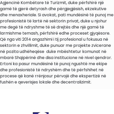
Agjencinë Kombëtare të Turizmit, duke përfshirë një
gamë të gjerë detyrash dhe përgjegjësish, ekzekutive
dhe menaxheriale. Si avokat, pati mundësinë të punoj me
profesionistë të lartë në sektorin privat, duke u njohur
me degë të ndryshme të së drejtës dhe një gamë të
larmishme temash, përfshirë edhe proceset gjyqësore.
Që nga viti 2014 angazhimi i tij profesional u fokusua në
sektorin e zhvillimit, duke punuar me projekte zvicerane
në pozita udhëheqëse duke mbështetur komunat në
mbarë Shqipërinë dhe disa institucione në nivel qendror.
Ertoni ka pasur mundësinë të punoj ngushtë me ekipe
dhe profesionistë të ndryshëm dhe të përfshihet në
procese që kanë rrënjosur përvojë dhe ekspertizë në
fushën e qeverisjes lokale dhe decentralizimit.