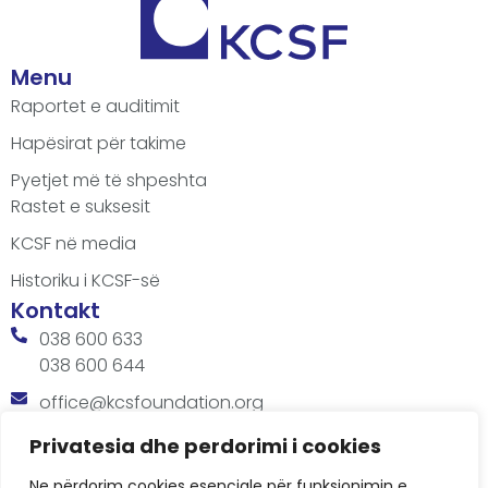
Menu
Raportet e auditimit
Hapësirat për takime
Pyetjet më të shpeshta
Rastet e suksesit
KCSF në media
Historiku i KCSF-së
Kontakt
038 600 633
038 600 644
office@kcsfoundation.org
Besa Imami, Lam A, H1, Kat.12, nr. 65-1, Lakrishtë,
Privatesia dhe perdorimi i cookies
Prishtinë, Kosovë.
Ne përdorim cookies esenciale për funksionimin e