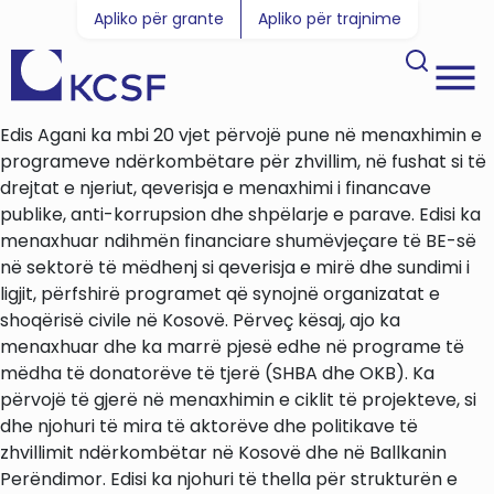
Apliko për grante
Apliko për trajnime
Edis Agani ka mbi 20 vjet përvojë pune në menaxhimin e
programeve ndërkombëtare për zhvillim, në fushat si të
drejtat e njeriut, qeverisja e menaxhimi i financave
publike, anti-korrupsion dhe shpëlarje e parave. Edisi ka
menaxhuar ndihmën financiare shumëvjeçare të BE-së
në sektorë të mëdhenj si qeverisja e mirë dhe sundimi i
ligjit, përfshirë programet që synojnë organizatat e
shoqërisë civile në Kosovë. Përveç kësaj, ajo ka
menaxhuar dhe ka marrë pjesë edhe në programe të
mëdha të donatorëve të tjerë (SHBA dhe OKB). Ka
përvojë të gjerë në menaxhimin e ciklit të projekteve, si
dhe njohuri të mira të aktorëve dhe politikave të
zhvillimit ndërkombëtar në Kosovë dhe në Ballkanin
Perëndimor. Edisi ka njohuri të thella për strukturën e