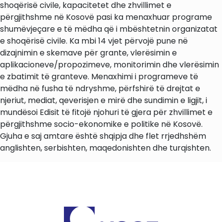
shoqërisë civile, kapacitetet dhe zhvillimet e
përgjithshme në Kosovë pasi ka menaxhuar programe
shumëvjeçare e të mëdha që i mbështetnin organizatat
e shoqërisë civile. Ka mbi 14 vjet përvojë pune në
dizajnimin e skemave për grante, vlerësimin e
aplikacioneve/propozimeve, monitorimin dhe vlerësimin
e zbatimit të granteve. Menaxhimi i programeve të
mëdha në fusha të ndryshme, përfshirë të drejtat e
njeriut, mediat, qeverisjen e mirë dhe sundimin e ligjit, i
mundësoi Edisit të fitojë njohuri të gjera për zhvillimet e
përgjithshme socio-ekonomike e politike në Kosovë.
Gjuha e saj amtare është shqipja dhe flet rrjedhshëm
anglishten, serbishten, maqedonishten dhe turqishten.