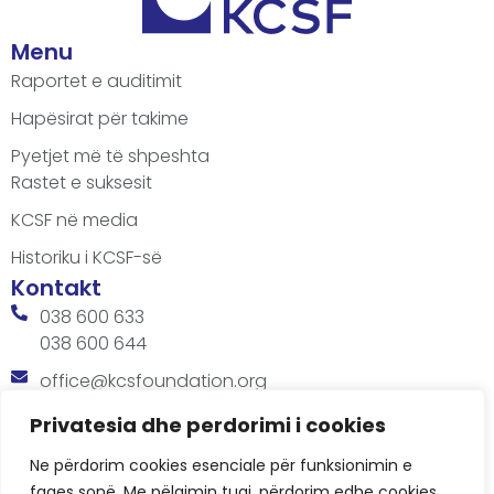
Menu
Raportet e auditimit
Hapësirat për takime
Pyetjet më të shpeshta
Rastet e suksesit
KCSF në media
Historiku i KCSF-së
Kontakt
038 600 633
038 600 644
office@kcsfoundation.org
Besa Imami, Lam A, H1, Kat.12, nr. 65-1, Lakrishtë,
Privatesia dhe perdorimi i cookies
Prishtinë, Kosovë.
Ne përdorim cookies esenciale për funksionimin e
Orari
faqes sonë. Me pëlqimin tuaj, përdorim edhe cookies