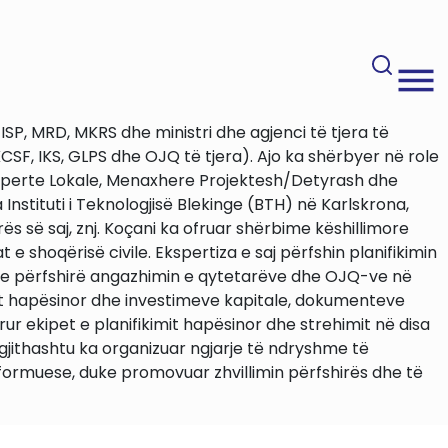
SP, MRD, MKRS dhe ministri dhe agjenci të tjera të
SF, IKS, GLPS dhe OJQ të tjera). Ajo ka shërbyer në role
ksperte Lokale, Menaxhere Projektesh/Detyrash dhe
nstituti i Teknologjisë Blekinge (BTH) në Karlskrona,
rës së saj, znj. Koçani ka ofruar shërbime këshillimore
 shoqërisë civile. Ekspertiza e saj përfshin planifikimin
 duke përfshirë angazhimin e qytetarëve dhe OJQ-ve në
kimit hapësinor dhe investimeve kapitale, dokumenteve
ur ekipet e planifikimit hapësinor dhe strehimit në disa
gjithashtu ka organizuar ngjarje të ndryshme të
formuese, duke promovuar zhvillimin përfshirës dhe të