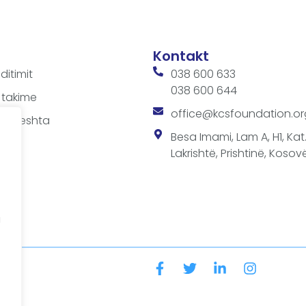
Kontakt
ditimit
038 600 633
038 600 644
 takime
office@kcsfoundation.or
 shpeshta
sit
Besa Imami, Lam A, H1, Kat.1
Lakrishtë, Prishtinë, Kosovë
a
SF-së
a