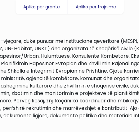
Apliko për grante
Apliko për trajnime
vjeçare, duke punuar me institucione qeveritare (MESPI, I
UN-Habitat, UNKT) dhe organizata të shoqërisë civile (KC
in Hapësinor/Urban, Hulumtuese, Konsulente Kombëtare, E
anifikimin Hapësinor Evropian dhe Zhvillimin Rajonal nga I
dhe Shkolla e Integrimit Evropian në Prishtinë. Gjatë karrie
ministritë, agjencitë kombëtare, komunat dhe organizatat e
 trashëgiminë kulturore dhe zhvillimin e shoqërisë civile,
rmulimin, zbatimin dhe monitorimin e projekteve të planifi
more. Përveç kësaj, znj. Koçani ka koordinuar dhe mbikëqyr
përfshirë rekrutimin dhe marrëveshjet e kontributit. Ajo 
, dokumente ligjore, dokumente politike dhe materiale in