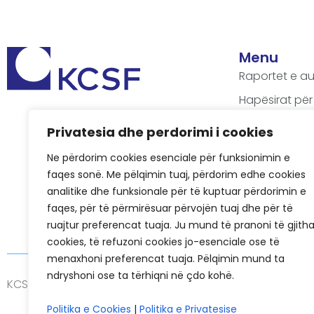
Menu
Raportet e au
Hapësirat për
Pyetjet më të
Privatesia dhe perdorimi i cookies
Rastet e sukse
Ne përdorim cookies esenciale për funksionimin e
KCSF në medi
faqes sonë. Me pëlqimin tuaj, përdorim edhe cookies
Historiku i KC
analitike dhe funksionale për të kuptuar përdorimin e
faqes, për të përmirësuar përvojën tuaj dhe për të
ruajtur preferencat tuaja. Ju mund të pranoni të gjith
cookies, të refuzoni cookies jo-esenciale ose të
menaxhoni preferencat tuaja. Pëlqimin mund ta
ndryshoni ose ta tërhiqni në çdo kohë.
KCSF © 2026
Politikat e Privatësisë
Cookies
Politika e Cookies
|
Politika e Privatesise