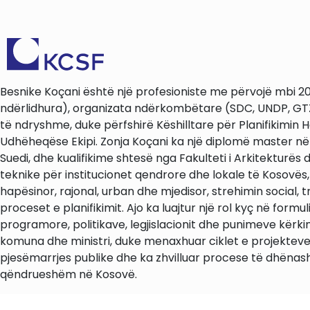
Besnike Koçani është një profesioniste me përvojë mbi 20-
ndërlidhura), organizata ndërkombëtare (SDC, UNDP, GTZ, 
të ndryshme, duke përfshirë Këshilltare për Planifikim
Udhëheqëse Ekipi. Zonja Koçani ka një diplomë master në Pl
Suedi, dhe kualifikime shtesë nga Fakulteti i Arkitekturës 
teknike për institucionet qendrore dhe lokale të Kosovës, 
hapësinor, rajonal, urban dhe mjedisor, strehimin social,
proceset e planifikimit. Ajo ka luajtur një rol kyç në fo
programore, politikave, legjislacionit dhe punimeve kërki
komuna dhe ministri, duke menaxhuar ciklet e projekteve, 
pjesëmarrjes publike dhe ka zhvilluar procese të dhënash
qëndrueshëm në Kosovë.