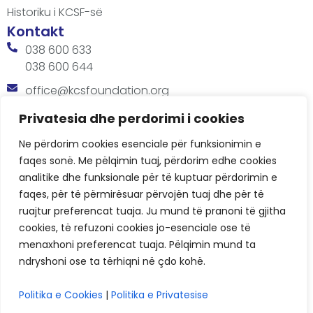
Historiku i KCSF-së
Kontakt
038 600 633
038 600 644
office@kcsfoundation.org
Besa Imami, Lam A, H1, Kat.12, nr. 65-1, Lakrishtë,
Privatesia dhe perdorimi i cookies
Prishtinë, Kosovë.
Ne përdorim cookies esenciale për funksionimin e
Orari
faqes sonë. Me pëlqimin tuaj, përdorim edhe cookies
8:00 AM - 4:00 PM
analitike dhe funksionale për të kuptuar përdorimin e
faqes, për të përmirësuar përvojën tuaj dhe për të
ruajtur preferencat tuaja. Ju mund të pranoni të gjitha
cookies, të refuzoni cookies jo-esenciale ose të
menaxhoni preferencat tuaja. Pëlqimin mund ta
ndryshoni ose ta tërhiqni në çdo kohë.
KCSF © 2026
Politika e Cookies
|
Politika e Privatesise
Politikat e Privatësisë