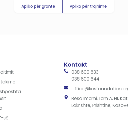
Apliko për grante
Apliko për trajnime
Kontakt
ditimit
038 600 633
038 600 644
 takime
office@kcsfoundation.or
 shpeshta
sit
Besa Imami, Lam A, H1, Kat.1
Lakrishtë, Prishtinë, Kosovë
a
SF-së