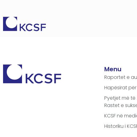
Menu
Raportet e au
Hapësirat për
Pyetjet më të
Rastet e sukse
KCSF në medi
Historiku i KC