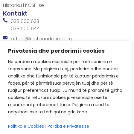
Historiku i KCSF-së
Kontakt
038 600 633
038 600 644
office@kcsfoundation.org
Besa Imami, Lam A, H1, Kat.12, nr. 65-1, Lakrishtë,
Privatesia dhe perdorimi i cookies
Prishtinë, Kosovë.
Ne përdorim cookies esenciale për funksionimin e
Orari
faqes sonë. Me pëlqimin tuaj, përdorim edhe cookies
8:00 AM - 4:00 PM
analitike dhe funksionale për të kuptuar përdorimin e
faqes, për të përmirësuar përvojën tuaj dhe për të
ruajtur preferencat tuaja. Ju mund të pranoni të gjitha
cookies, të refuzoni cookies jo-esenciale ose të
menaxhoni preferencat tuaja. Pëlqimin mund ta
ndryshoni ose ta tërhiqni në çdo kohë.
KCSF © 2026
Politika e Cookies
|
Politika e Privatesise
Politikat e Privatësisë