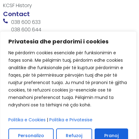
KCSF History
Contact
038 600 633
038 600 644
office@kcsfoundation.org
Privatesia dhe perdorimi i cookies
Besa Imami, Lam A, H1, Kat.12, nr. 65-1, Lakrishtë,
Ne përdorim cookies esenciale për funksionimin e
Prishtinë, Kosovë.
faqes sonë. Me pëlqimin tuaj, përdorim edhe cookies
Working Hours
analitike dhe funksionale për të kuptuar përdorimin e
8:00 AM - 4:00 PM
faqes, për të përmirësuar përvojën tuaj dhe për të
ruajtur preferencat tuaja. Ju mund të pranoni të gjitha
cookies, të refuzoni cookies jo-esenciale ose të
menaxhoni preferencat tuaja. Pëlqimin mund ta
ndryshoni ose ta tërhiqni në çdo kohë.
Politika e Cookies
|
Politika e Privatesise
KCSF © 2026
Privacy
Personalizo
Refuzoj
Pranoj
Cookie Policies