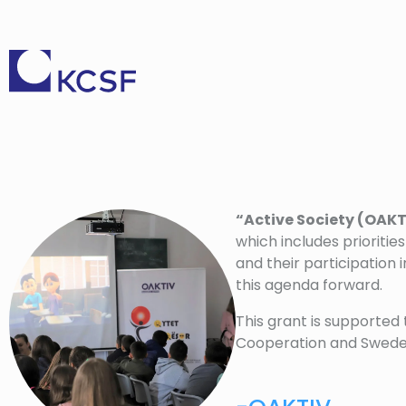
“Active Society (OAKT
which includes prioritie
and their participation 
this agenda forward.
This grant is supporte
Cooperation and Swede