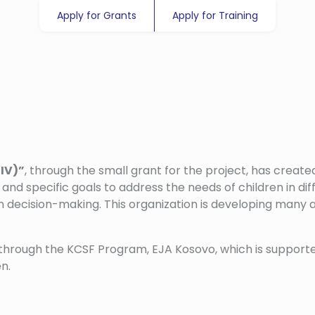
Apply for Grants
Apply for Training
IV)”
, through the small grant for the project, has created
s and specific goals to address the needs of children in di
in decision-making. This organization is developing many ac
d through the KCSF Program, EJA Kosovo, which is suppor
n.