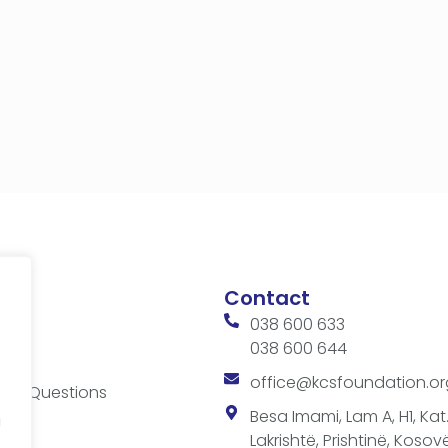
Contact
038 600 633
038 600 644
ces
office@kcsfoundation.or
ked Questions
es
Besa Imami, Lam A, H1, Kat.1
a
Lakrishtë, Prishtinë, Kosovë