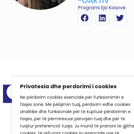
-OAKTIV
Programi Eja Kosovë
Privatesia dhe perdorimi i cookies
Menu
Audit Reports
Ne përdorim cookies esenciale për funksionimin e
faqes sonë. Me pëlqimin tuaj, përdorim edhe cookies
Meeting Spa
analitike dhe funksionale për të kuptuar përdorimin e
Frequently As
faqes, për të përmirësuar përvojën tuaj dhe për të
Success Stori
ruajtur preferencat tuaja. Ju mund të pranoni të gjith
cookies, të refuzoni cookies jo-esenciale ose të