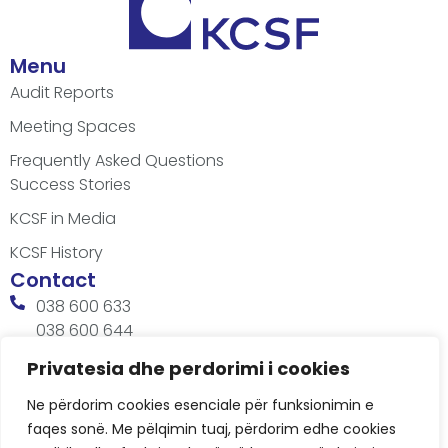
Menu
Audit Reports
Meeting Spaces
Frequently Asked Questions
Success Stories
KCSF in Media
KCSF History
Contact
038 600 633
038 600 644
office@kcsfoundation.org
Privatesia dhe perdorimi i cookies
Besa Imami, Lam A, H1, Kat.12, nr. 65-1, Lakrishtë,
Ne përdorim cookies esenciale për funksionimin e
Prishtinë, Kosovë.
faqes sonë. Me pëlqimin tuaj, përdorim edhe cookies