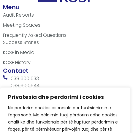
Menu
Audit Reports
Meeting Spaces
Frequently Asked Questions
Success Stories
KCSF in Media
KCSF History
Contact
038 600 633
038 600 644
office@kcsfoundation.org
Privatesia dhe perdorimi i cookies
Besa Imami, Lam A, H1, Kat.12, nr. 65-1, Lakrishtë,
Ne përdorim cookies esenciale për funksionimin e
Prishtinë, Kosovë.
faqes sonë. Me pëlqimin tuaj, përdorim edhe cookies
Working Hours
analitike dhe funksionale për të kuptuar përdorimin e
8:00 AM - 4:00 PM
faqes, për të përmirësuar përvojën tuaj dhe për të